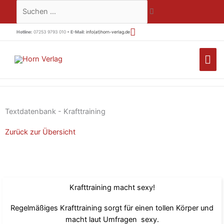
Zum
Suchen …
Inhalt
springen
Hotline:
07253 9793 010 •
E-Mail:
info(at)horn-verlag.de
HA
Textdatenbank - Krafttraining
Zurück zur Übersicht
Krafttraining macht sexy!
Regelmäßiges Krafttraining sorgt für einen tollen Körper und
macht laut Umfragen sexy.