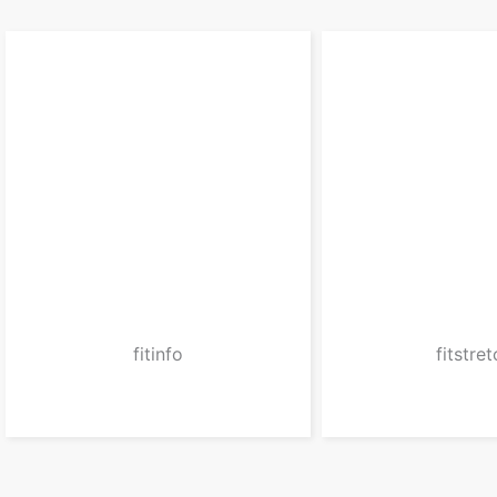
fitinfo
fitstre
zum Produkt
zum Prod