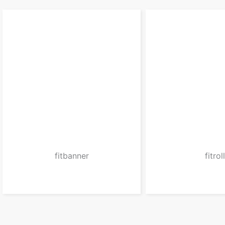
fitbanner
fitroll
zum Produkt
zum Prod