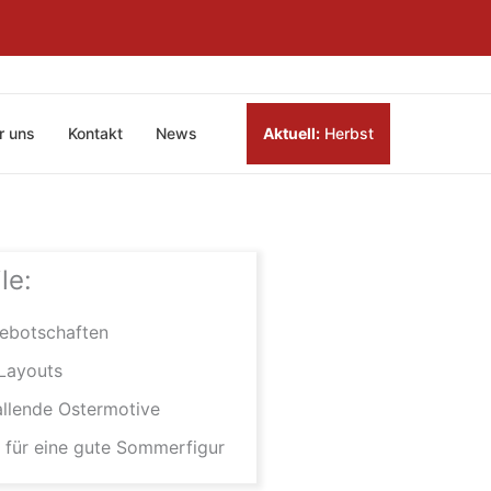
r uns
Kontakt
News
Aktuell:
Herbst
le:
bebotschaften
Layouts
allende Ostermotive
 für eine gute Sommerfigur