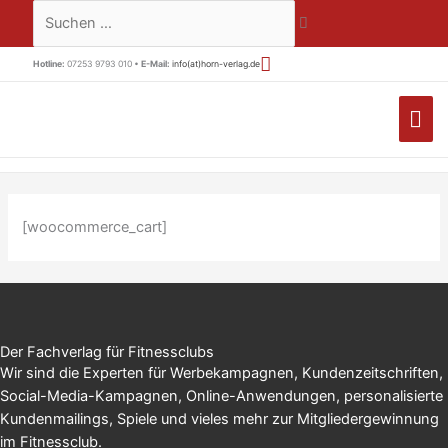
Zum
Suchen …
Inhalt
springen
Hotline:
07253 9793 010 •
E-Mail:
info(at)horn-verlag.de
HA
[woocommerce_cart]
Der Fachverlag für Fitnessclubs
Wir sind die Experten für Werbekampagnen, Kundenzeitschriften,
Social-Media-Kampagnen, Online-Anwendungen, personalisierte
Kundenmailings, Spiele und vieles mehr zur Mitgliedergewinnung
im Fitnessclub.