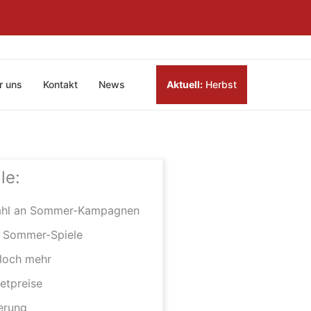
r uns
Kontakt
News
Aktuell:
Herbst
le:
ahl an Sommer-Kampagnen
e Sommer-Spiele
loch mehr
etpreise
ferung