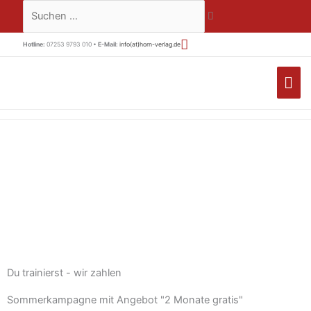
Zum
Suchen …
Inhalt
springen
Hotline:
07253 9793 010 •
E-Mail:
info(at)horn-verlag.de
HA
Du trainierst - wir zahlen
Sommerkampagne mit Angebot "2 Monate gratis"