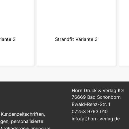
riante 2
Strandfit Variante 3
agne
zur Kampagne
Horn Druck & Verlag KG
76669 Bad Schönborn
Ewald-Renz-Str. 1
07253 9793 010
Kundenzeitschriften,
info(at)horn-verlag.de
en, personalisierte
 Mitgliedergewinnung im