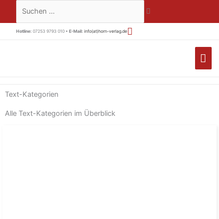
Zum
Suchen …
Inhalt
springen
Hotline:
07253 9793 010 •
E-Mail:
info(at)horn-verlag.de
HA
Text-Kategorien
Alle Text-Kategorien im Überblick