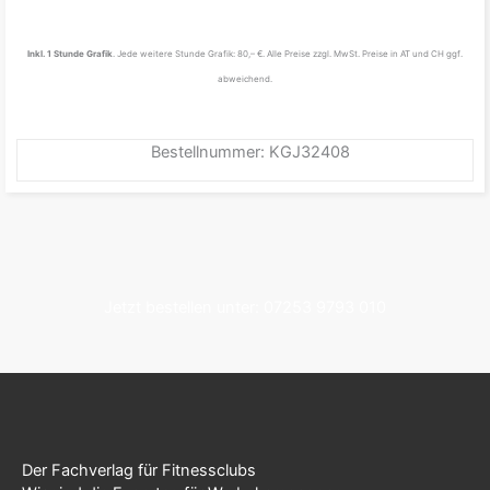
Inkl. 1 Stunde Grafik
. Jede weitere Stunde Grafik: 80,– €. Alle Preise zzgl. MwSt. Preise in AT und CH ggf.
abweichend.
Bestellnummer: KGJ32408
Jetzt bestellen unter: 07253 9793 010
Der Fachverlag für Fitnessclubs