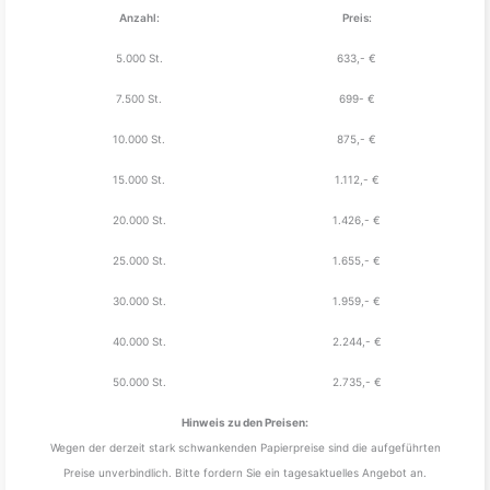
Anzahl:
Preis:
5.000 St.
633,- €
7.500 St.
699- €
10.000 St.
875,- €
15.000 St.
1.112,- €
20.000 St.
1.426,- €
25.000 St.
1.655,- €
30.000 St.
1.959,- €
40.000 St.
2.244,- €
50.000 St.
2.735,- €
Hinweis zu den Preisen:
Wegen der derzeit stark schwankenden Papierpreise sind die aufgeführten
Preise unverbindlich. Bitte fordern Sie ein tagesaktuelles Angebot an.