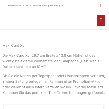
Zum
Hotline:
07253 9793 010 •
E-Mail:
info(at)horn-verlag.de
Inhalt
springen
HA
Maxi Card XL
Die MaxiCard XL (29,7 cm Breite x 13,8 cm Höhe) ist das
wichtigste externe Werbemittel der Kampagne „Dein Weg zu
Deinem schlankeren ICH!“
Ob Sie die Karten per Tagespost oder Haushaltspost verteilen,
in einer Zeitung beilegen, im Rahmen einer Promotion-Aktion
oder vielleicht auch intern verteilen wollen – mit der MaxiCard
XL haben Sie das perfektes Tool für Ihre Kampagne griffbereit.