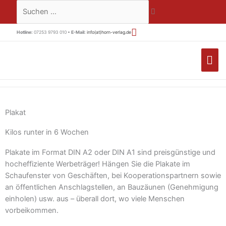
Zum
Suchen …
Inhalt
springen
Hotline:
07253 9793 010 •
E-Mail:
info(at)horn-verlag.de
HA
Plakat
Kilos runter in 6 Wochen
Plakate im Format DIN A2 oder DIN A1 sind preisgünstige und
hocheffiziente Werbeträger! Hängen Sie die Plakate im
Schaufenster von Geschäften, bei Kooperationspartnern sowie
an öffentlichen Anschlagstellen, an Bauzäunen (Genehmigung
einholen) usw. aus – überall dort, wo viele Menschen
vorbeikommen.