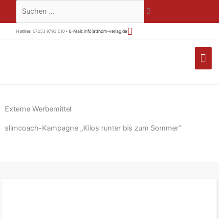
Zum
Suchen …
Inhalt
springen
Hotline:
07253 9793 010 •
E-Mail:
info(at)horn-verlag.de
HA
Externe Werbemittel
slimcoach-Kampagne „Kilos runter bis zum Sommer“