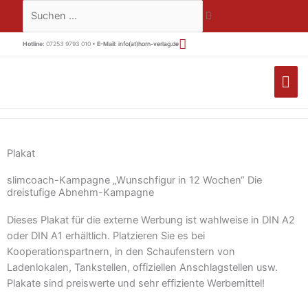
Zum
Suchen …
Inhalt
springen
Hotline:
07253 9793 010 •
E-Mail:
info(at)horn-verlag.de
HA
Plakat
slimcoach-Kampagne „Wunschfigur in 12 Wochen“ Die
dreistufige Abnehm-Kampagne
Dieses Plakat für die externe Werbung ist wahlweise in DIN A2
oder DIN A1 erhältlich. Platzieren Sie es bei
Kooperationspartnern, in den Schaufenstern von
Ladenlokalen, Tankstellen, offiziellen Anschlagstellen usw.
Plakate sind preiswerte und sehr effiziente Werbemittel!