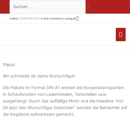
Zum
Suchen …
Inhalt
springen
Hotline:
07253 9793 010 •
E-Mail:
info(at)horn-verlag.de
HA
Plakat
Wir schneider dir deine Wunschfigur!
Die Plakate im Format DIN A1 werden bei Kooperationspartern
in Schaufenstern von Ladenlokalen, Tankstellen usw.
ausgehängt. Durch das auffällige Motiv und die Headline “Hol
Dir jetzt den Wunschfigur Gutschein” werden die Betrachter auf
die Angebote aufmerksam gemacht.