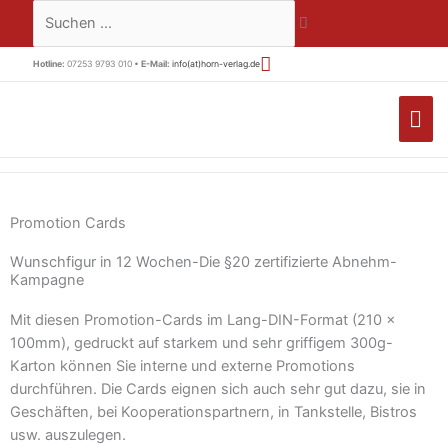
Zum
Suchen …
Inhalt
springen
Hotline:
07253 9793 010 •
E-Mail:
info(at)horn-verlag.de
HA
Promotion Cards
Wunschfigur in 12 Wochen-Die §20 zertifizierte Abnehm-
Kampagne
Mit diesen Promotion-Cards im Lang-DIN-Format (210 x
100mm), gedruckt auf starkem und sehr griffigem 300g-
Karton können Sie interne und externe Promotions
durchführen. Die Cards eignen sich auch sehr gut dazu, sie in
Geschäften, bei Kooperationspartnern, in Tankstelle, Bistros
usw. auszulegen.