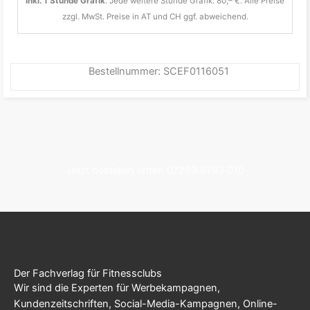
Inkl. 1 Stunde Grafik
. Jede weitere Stunde Grafik: 80,– €. Alle Preise
zzgl. MwSt. Preise in AT und CH ggf. abweichend.
Bestellnummer: SCEF0116051
Jetzt bestellen unter: 07253 9793 010
Der Fachverlag für Fitnessclubs
Wir sind die Experten für Werbekampagnen,
Kundenzeitschriften, Social-Media-Kampagnen, Online-