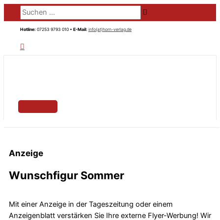
HAUPTMENÜ
Zum
Suchen …
Inhalt
springen
Hotline:
07253 9793 010 •
E-Mail:
info(at)horn-verlag.de
Anzeige
Wunschfigur Sommer
Mit einer Anzeige in der Tageszeitung oder einem
Anzeigenblatt verstärken Sie Ihre externe Flyer-Werbung! Wir