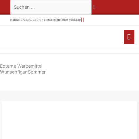
Zum
Suchen …
Inhalt
springen
Hotline:
07253 9793 010 •
E-Mail:
info(at)horn-verlag.de
HA
Externe Werbemittel
Wunschfigur Sommer