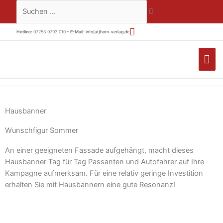
Zum
Suchen …
Inhalt
springen
Hotline:
07253 9793 010 •
E-Mail:
info(at)horn-verlag.de
HA
Hausbanner
Wunschfigur Sommer
An einer geeigneten Fassade aufgehängt, macht dieses
Hausbanner Tag für Tag Passanten und Autofahrer auf Ihre
Kampagne aufmerksam. Für eine relativ geringe Investition
erhalten Sie mit Hausbannern eine gute Resonanz!