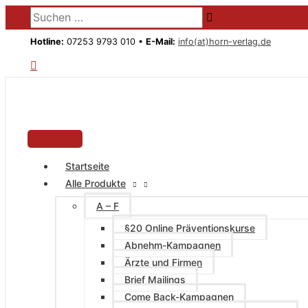
HAUPTMENÜ
Zum
Suchen …
Inhalt
springen
Hotline:
07253 9793 010 •
E-Mail:
info(at)horn-verlag.de
Startseite
Alle Produkte
A – F
§20 Online Präventionskurse
Abnehm-Kampagnen
Ärzte und Firmen
Brief Mailings
Come Back-Kampagnen