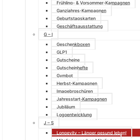
Frühling- & Vorsommer-Kampagnen
Ganzjahres-Kampagnen
Geburtstagskarten
Geschäftsausstattung
G – I
Geschenkboxen
GLP1
Gutscheine
Gutscheinhefte
Gymbot
Herbst-Kampagnen
Imagebroschüren
Jahresstart-Kampagnen
Jubiläum
Logoentwicklung
J – S
Longevity – Länger gesund leben!