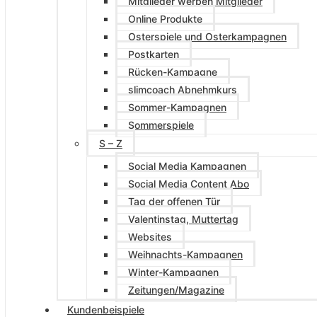
Mitglieder werben Mitglieder
Online Produkte
Osterspiele und Osterkampagnen
Postkarten
Rücken-Kampagne
slimcoach Abnehmkurs
Sommer-Kampagnen
Sommerspiele
S – Z
Social Media Kampagnen
Social Media Content Abo
Tag der offenen Tür
Valentinstag, Muttertag
Websites
Weihnachts-Kampagnen
Winter-Kampagnen
Zeitungen/Magazine
Kundenbeispiele