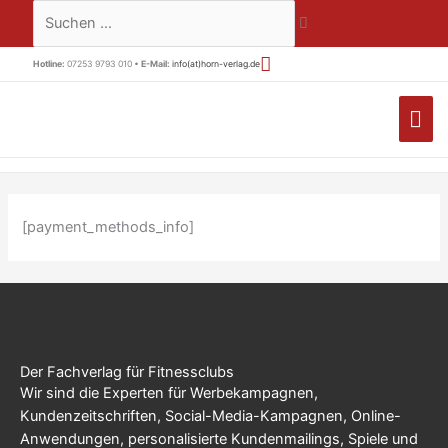
Zum
Suchen …
Inhalt
springen
Hotline:
07253 9793 010 •
E-Mail:
info(at)horn-verlag.de
HA
[payment_methods_info]
Der Fachverlag für Fitnessclubs
Wir sind die Experten für Werbekampagnen,
Kundenzeitschriften, Social-Media-Kampagnen, Online-
Anwendungen, personalisierte Kundenmailings, Spiele und