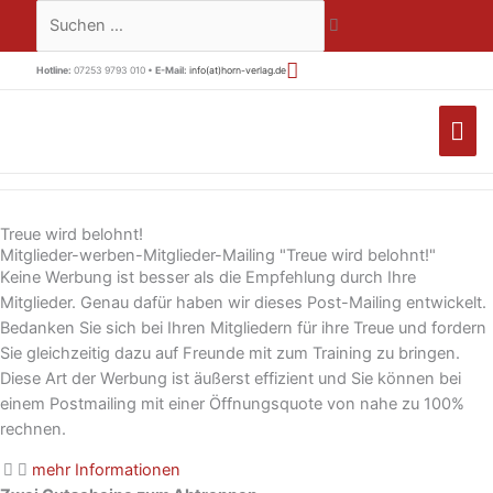
Zum
Suchen …
Inhalt
springen
Hotline:
07253 9793 010 •
E-Mail:
info(at)horn-verlag.de
HA
Treue wird belohnt!
Mitglieder-werben-Mitglieder-Mailing "Treue wird belohnt!"
Keine Werbung ist besser als die Empfehlung durch Ihre
Mitglieder. Genau dafür haben wir dieses Post-Mailing entwickelt.
Bedanken Sie sich bei Ihren Mitgliedern für ihre Treue und fordern
Sie gleichzeitig dazu auf Freunde mit zum Training zu bringen.
Diese Art der Werbung ist äußerst effizient und Sie können bei
einem Postmailing mit einer Öffnungsquote von nahe zu 100%
rechnen.
mehr Informationen