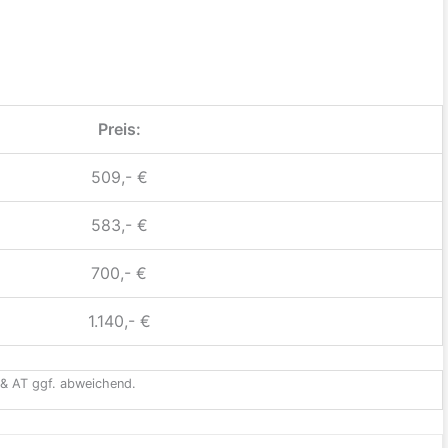
Preis:
509,- €
583,- €
700,- €
1.140,- €
H & AT ggf. abweichend.