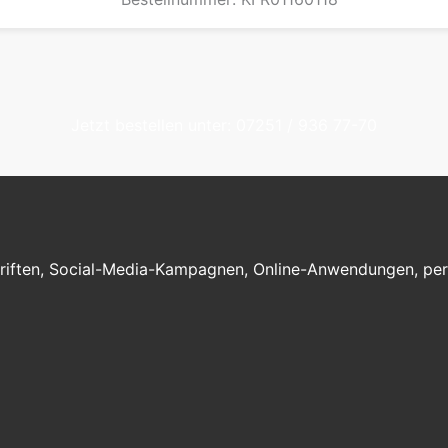
Jetzt bestellen unter: 07251 / 936 77-70
iften, Social-Media-Kampagnen, Online-Anwendungen, perso