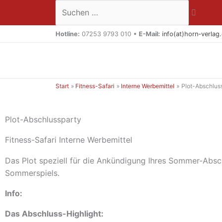
Zum
Suchen …
Inhalt
springen
Hotline:
07253 9793 010 •
E-Mail:
info(at)horn-verlag
Start
Fitness-Safari
Interne Werbemittel
Plot-Abschlus
Plot-Abschlussparty
Fitness-Safari Interne Werbemittel
Das Plot speziell für die Ankündigung Ihres Sommer-Abs
Sommerspiels.
Info:
Das Abschluss-Highlight: