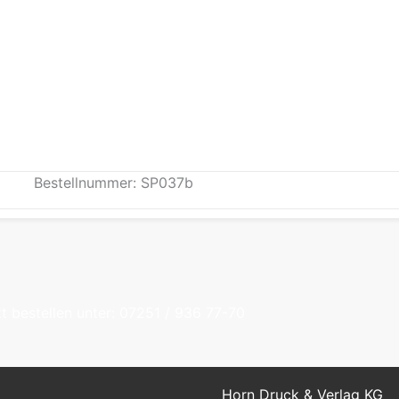
Bestellnummer: SP037b
t bestellen unter: 07251 / 936 77-70
Horn Druck & Verlag KG