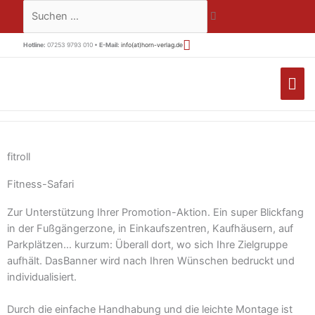
Zum
Suchen …
Inhalt
springen
Hotline:
07253 9793 010 •
E-Mail:
info(at)horn-verlag.de
HA
fitroll
Fitness-Safari
Zur Unterstützung Ihrer Promotion-Aktion. Ein super Blickfang
in der Fußgängerzone, in Einkaufszentren, Kaufhäusern, auf
Parkplätzen… kurzum: Überall dort, wo sich Ihre Zielgruppe
aufhält. DasBanner wird nach Ihren Wünschen bedruckt und
individualisiert.
Durch die einfache Handhabung und die leichte Montage ist