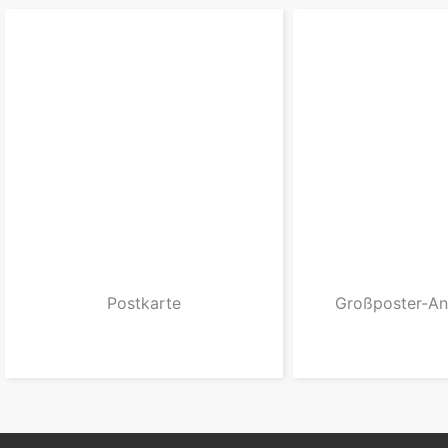
Postkarte
Großposter-A
zum Produkt
zum Pro