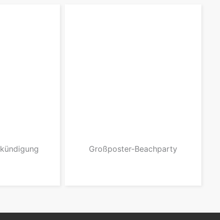
nkündigung
Großposter-Beachparty
dukt
zum Produkt