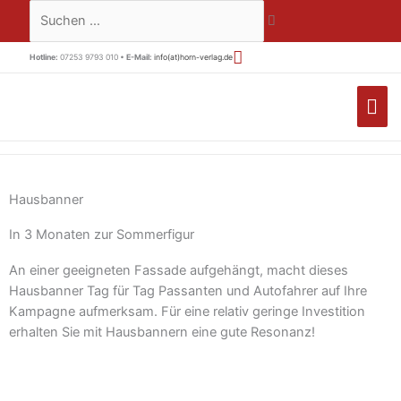
Zum
Suchen …
Inhalt
springen
Hotline:
07253 9793 010 •
E-Mail:
info(at)horn-verlag.de
HA
Hausbanner
In 3 Monaten zur Sommerfigur
An einer geeigneten Fassade aufgehängt, macht dieses
Hausbanner Tag für Tag Passanten und Autofahrer auf Ihre
Kampagne aufmerksam. Für eine relativ geringe Investition
erhalten Sie mit Hausbannern eine gute Resonanz!