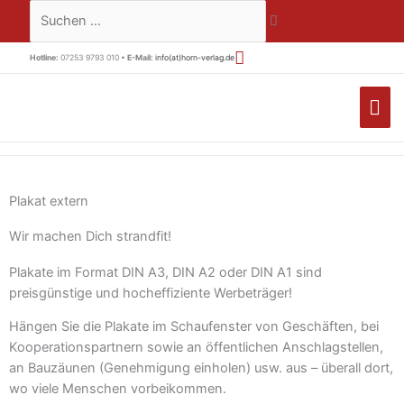
Zum
Suchen …
Inhalt
springen
Hotline:
07253 9793 010 •
E-Mail:
info(at)horn-verlag.de
HA
Plakat extern
Wir machen Dich strandfit!
Plakate im Format DIN A3, DIN A2 oder DIN A1 sind
preisgünstige und hocheffiziente Werbeträger!
Hängen Sie die Plakate im Schaufenster von Geschäften, bei
Kooperationspartnern sowie an öffentlichen Anschlagstellen,
an Bauzäunen (Genehmigung einholen) usw. aus – überall dort,
wo viele Menschen vorbeikommen.