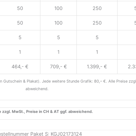
50
100
250
50
100
250
5
5
5
1
1
1
464,- €
709,- €
1.399,- €
2.3
 Gutschein & Plakat). Jede weitere Stunde Grafik: 80,– €. Alle Preise zzgl
abweichend.
se zzgl. MwSt., Preise in CH & AT ggf. abweichend.
estellnummer Paket S: KGJ02173124