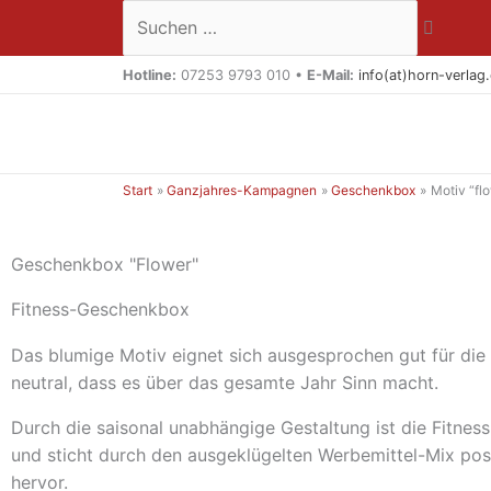
Zum
Suchen …
Inhalt
springen
Hotline:
07253 9793 010 •
E-Mail:
info(at)horn-verlag
Start
Ganzjahres-Kampagnen
Geschenkbox
Motiv “fl
Geschenkbox "Flower"
Fitness-Geschenkbox
Das blumige Motiv eignet sich ausgesprochen gut für die 
neutral, dass es über das gesamte Jahr Sinn macht.
Durch die saisonal unabhängige Gestaltung ist die Fitne
und sticht durch den ausgeklügelten Werbemittel-Mix pos
hervor.