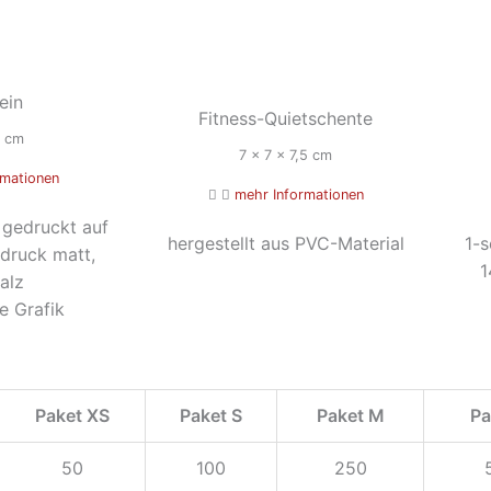
ein
Fitness-Quietschente
8 cm
7 x 7 x 7,5 cm
rmationen
mehr Informationen
g gedruckt auf
hergestellt aus PVC-Material
1-s
druck matt,
1
alz
de Grafik
Paket XS
Paket S
Paket M
Pa
50
100
250