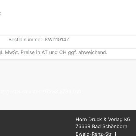
t
Bestellnummer: KWI119147
gl. MwSt. Preise in AT und CH ggf. abweichend.
tzt bestellen unter: 07253 9793 010
Horn Druck & Verlag KG
76669 Bad Schönborn
Ewald-Renz-Str. 1