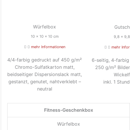
Würfelbox
Gutsch
10 x 10 x 10 cm
9,8 x 9,
mehr Informationen
mehr Info
4/4-farbig gedruckt auf 450 g/m²
6-seitig, 4-farbi
Chromo-Sulfatkarton matt,
250 g/m² Bilder
beidseitiger Dispersionslack matt,
Wickelf
gestanzt, genutet, nahtverklebt –
inkl. 1 Stun
neutral
Fitness-Geschenkbox
Würfelbox