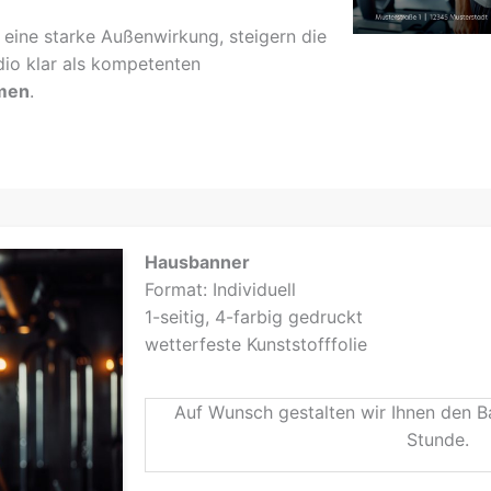
e eine starke Außenwirkung, steigern die
dio klar als kompetenten
men
.
Hausbanner
Format: Individuell
1-seitig, 4-farbig gedruckt
wetterfeste Kunststofffolie
Auf Wunsch gestalten wir Ihnen den Ba
Stunde.