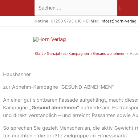
Zum
Suchen …
Inhalt
springen
Hotline:
07253 9793 010 •
E-Mail:
info(at)horn-verlag
Start
Ganzjahres-Kampagnen
Gesund abnehmen
Haus
Hausbanner
zur Abnehm-Kampagne "GESUND ABNEHMEN"
An einer gut sichtbaren Fassade aufgehängt, macht diese
Kampagne
„Gesund abnehmen“
aufmerksam. Es transport
und direkt verständlich – und erreicht Passanten sowie Au
So sprechen Sie gezielt Menschen an, die aktiv Gewicht r
tun möchten – die größte Zielgruppe im Fitnessmarkt.