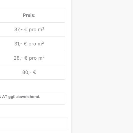
Preis:
37,- € pro m²
31,- € pro m²
28,- € pro m²
80,- €
 & AT ggf. abweichend.