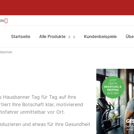
.de
Startseite
Alle Produkte
Kundenbeispiele
Übe
banner
s Hausbanner Tag für Tag auf Ihre
iert Ihre Botschaft klar, motivierend
tofahrer unmittelbar vor Ort.
eduzieren und etwas für ihre Gesundheit