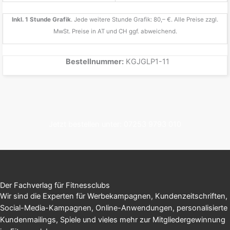
Inkl. 1 Stunde Grafik
. Jede weitere Stunde Grafik: 80,– €. Alle Preise zzgl.
MwSt. Preise in AT und CH ggf. abweichend.
Bestellnummer:
KGJGLP1-11
Jetzt bestellen unter: 07253 9793 010
Der Fachverlag für Fitnessclubs
Wir sind die Experten für Werbekampagnen, Kundenzeitschriften,
Social-Media-Kampagnen, Online-Anwendungen, personalisierte
Kundenmailings, Spiele und vieles mehr zur Mitgliedergewinnung