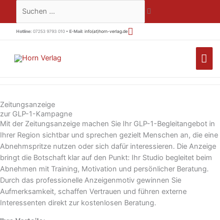
Zum
Suchen …
Inhalt
springen
Hotline:
07253 9793 010 •
E-Mail:
info(at)horn-verlag.de
HA
Zeitungsanzeige
zur GLP-1-Kampagne
Mit der Zeitungsanzeige machen Sie Ihr GLP-1-Begleitangebot in
Ihrer Region sichtbar und sprechen gezielt Menschen an, die eine
Abnehmspritze nutzen oder sich dafür interessieren. Die Anzeige
bringt die Botschaft klar auf den Punkt: Ihr Studio begleitet beim
Abnehmen mit Training, Motivation und persönlicher Beratung.
Durch das professionelle Anzeigenmotiv gewinnen Sie
Aufmerksamkeit, schaffen Vertrauen und führen externe
Interessenten direkt zur kostenlosen Beratung.