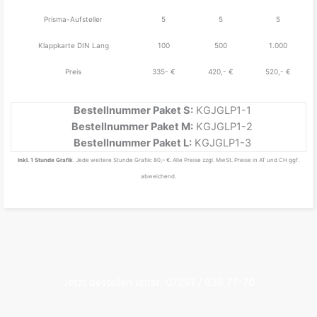
Prisma-Aufsteller
5
5
5
Klappkarte DIN Lang
100
500
1.000
Preis
335- €
420,- €
520,- €
Bestellnummer Paket S:
KGJGLP1-1
Bestellnummer Paket M:
KGJGLP1-2
Bestellnummer Paket L:
KGJGLP1-3
Inkl. 1 Stunde Grafik
. Jede weitere Stunde Grafik: 80,– €. Alle Preise zzgl. MwSt. Preise in AT und CH ggf.
abweichend.
Jetzt bestellen unter: 07251 / 936 77-70