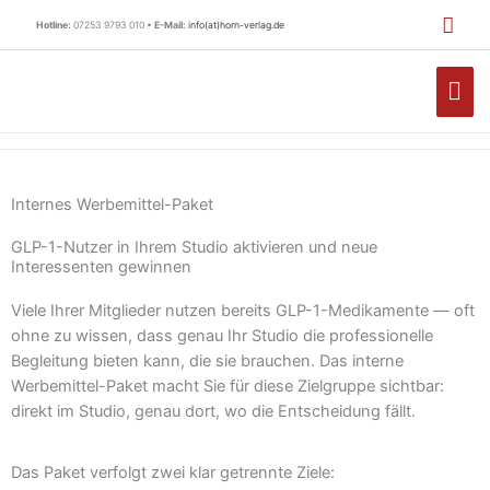
Zum
Hotline:
07253 9793 010 •
E-Mail:
info(at)horn-verlag.de
Inhalt
springen
HA
Internes Werbemittel-Paket
GLP-1-Nutzer in Ihrem Studio aktivieren und neue
Interessenten gewinnen
Viele Ihrer Mitglieder nutzen bereits GLP-1-Medikamente — oft
ohne zu wissen, dass genau Ihr Studio die professionelle
Begleitung bieten kann, die sie brauchen. Das interne
Werbemittel-Paket macht Sie für diese Zielgruppe sichtbar:
direkt im Studio, genau dort, wo die Entscheidung fällt.
Das Paket verfolgt zwei klar getrennte Ziele: