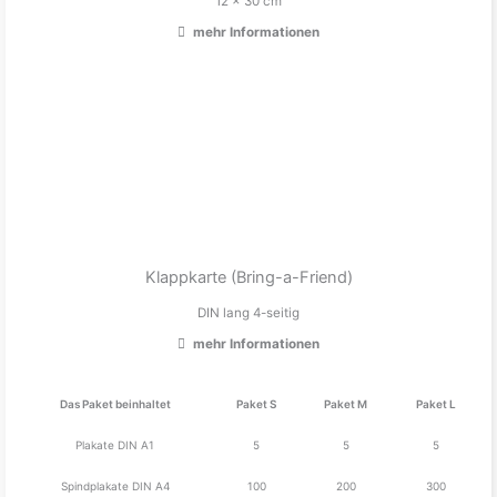
12 x 30 cm
mehr Informationen
Klappkarte (Bring-a-Friend)
DIN lang 4-seitig
mehr Informationen
Das Paket beinhaltet
Paket S
Paket M
Paket L
Plakate DIN A1
5
5
5
Spindplakate DIN A4
100
200
300