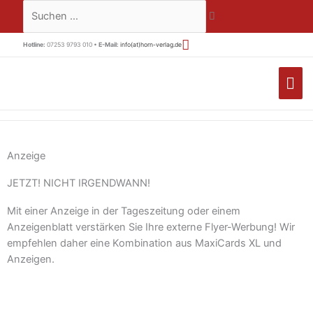
Zum
Suchen …
Inhalt
springen
Hotline:
07253 9793 010 •
E-Mail:
info(at)horn-verlag.de
HA
Anzeige
JETZT! NICHT IRGENDWANN!
Mit einer Anzeige in der Tageszeitung oder einem
Anzeigenblatt verstärken Sie Ihre externe Flyer-Werbung! Wir
empfehlen daher eine Kombination aus MaxiCards XL und
Anzeigen.