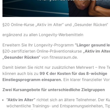
§20 Online-Kurse „Aktiv im Alter“ und „Gesunder Rücken“
ergänzend zu allen Longevity-Werbemitteln
Erweitern Sie Ihr Longevity-Programm
“Länger gesund le
§20-zertifizierten Online-Präventionskurse
„Aktiv im Alte
„Gesunder Rücken“
von fitnessraum.de.
Damit bieten Sie nicht nur zusätzlichen Mehrwert – Ihre T
können auch bis zu
99 € der Kosten für das 8-wöchige
Einstiegsprogramm einsparen.
Ein klarer finanzieller Vo
Zwei Kursangebote für unterschiedliche Zielgruppen
“Aktiv im Alter“
richtet sich an ältere Teilnehmer. Der Ku
wöchentliche Trainings- und Entspannungseinheiten, Ti