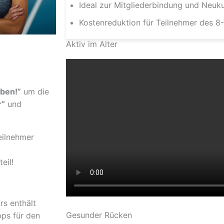
Ideal zur Mitgliederbindung und Neu
Kostenreduktion für Teilnehmer des
Aktiv im Alter
ben!”
um die
r“
und
eilnehmer
rteil!
rs enthält
Gesunder Rücken
pps für den