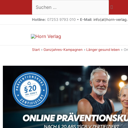
Zum
Suchen …
Inhalt
springen
Hotline:
07253 9793 010 •
E-Mail:
info(at)horn-verlag
Start
Ganzjahres-Kampagnen
Länger gesund leben
On