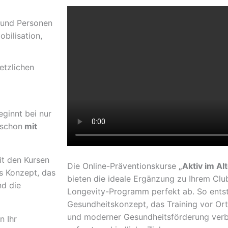
 und Personen
bilisation,
etzlichen
eginnt bei nur
 schon
mit
t den Kursen
Die Online-Präventionskurse
„Aktiv im Al
es Konzept, das
bieten die ideale Ergänzung zu Ihrem Cl
nd die
Longevity-Programm perfekt ab. So entst
Gesundheitskonzept, das Training vor Ort 
und moderner Gesundheitsförderung verbi
n Ihr