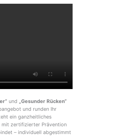
ter“
und
„Gesunder Rücken“
ubangebot und runden Ihr
eht ein ganzheitliches
mit zertifizierter Prävention
ndet – individuell abgestimmt