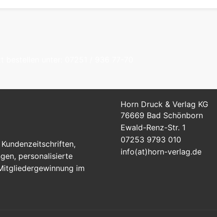
t bestellen unter: 07251 / 936 77-70
Horn Druck & Verlag KG
76669 Bad Schönborn
Ewald-Renz-Str. 1
07253 9793 010
Kundenzeitschriften,
info(at)horn-verlag.de
en, personalisierte
 Mitgliedergewinnung im