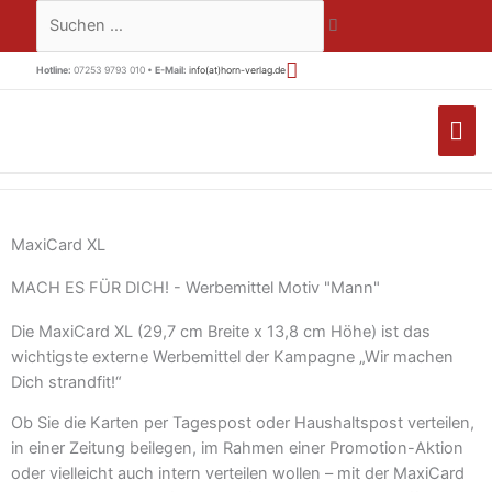
Zum
Suchen …
Inhalt
springen
Hotline:
07253 9793 010 •
E-Mail:
info(at)horn-verlag.de
HA
MaxiCard XL
MACH ES FÜR DICH! - Werbemittel Motiv "Mann"
Die MaxiCard XL (29,7 cm Breite x 13,8 cm Höhe) ist das
wichtigste externe Werbemittel der Kampagne „Wir machen
Dich strandfit!“
Ob Sie die Karten per Tagespost oder Haushaltspost verteilen,
in einer Zeitung beilegen, im Rahmen einer Promotion-Aktion
oder vielleicht auch intern verteilen wollen – mit der MaxiCard