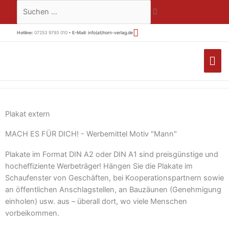
Zum
Suchen …
Inhalt
springen
Hotline:
07253 9793 010 •
E-Mail:
info(at)horn-verlag.de
HA
Plakat extern
MACH ES FÜR DICH! - Werbemittel Motiv "Mann"
Plakate im Format DIN A2 oder DIN A1 sind preisgünstige und
hocheffiziente Werbeträger! Hängen Sie die Plakate im
Schaufenster von Geschäften, bei Kooperationspartnern sowie
an öffentlichen Anschlagstellen, an Bauzäunen (Genehmigung
einholen) usw. aus – überall dort, wo viele Menschen
vorbeikommen.