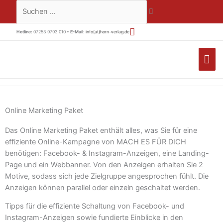
Zum
Suchen …
Inhalt
springen
Hotline:
07253 9793 010 •
E-Mail:
info(at)horn-verlag.de
HA
Online Marketing Paket
Das Online Marketing Paket enthält alles, was Sie für eine
effiziente Online-Kampagne von MACH ES FÜR DICH
benötigen: Facebook- & Instagram-Anzeigen, eine Landing-
Page und ein Webbanner. Von den Anzeigen erhalten Sie 2
Motive, sodass sich jede Zielgruppe angesprochen fühlt. Die
Anzeigen können parallel oder einzeln geschaltet werden.
Tipps für die effiziente Schaltung von Facebook- und
Instagram-Anzeigen sowie fundierte Einblicke in den