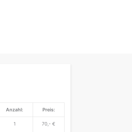
Anzahl:
Preis:
1
70,- €