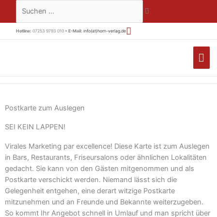
Zum
Suchen …
Inhalt
springen
Hotline:
07253 9793 010 •
E-Mail:
info(at)horn-verlag.de
HA
Postkarte zum Auslegen
SEI KEIN LAPPEN!
Virales Marketing par excellence! Diese Karte ist zum Auslegen
in Bars, Restaurants, Friseursalons oder ähnlichen Lokalitäten
gedacht. Sie kann von den Gästen mitgenommen und als
Postkarte verschickt werden. Niemand lässt sich die
Gelegenheit entgehen, eine derart witzige Postkarte
mitzunehmen und an Freunde und Bekannte weiterzugeben.
So kommt Ihr Angebot schnell in Umlauf und man spricht über