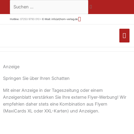
Zum
Suchen …
Inhalt
springen
Hotline:
07253 9793 010 •
E-Mail:
info(at)horn-verlag.de
HA
Anzeige
Springen Sie über Ihren Schatten
Mit einer Anzeige in der Tageszeitung oder einem
Anzeigenblatt verstärken Sie Ihre externe Flyer-Werbung! Wir
empfehlen daher stets eine Kombination aus Flyern
(MaxiCards XL oder XXL-Karten) und Anzeigen.