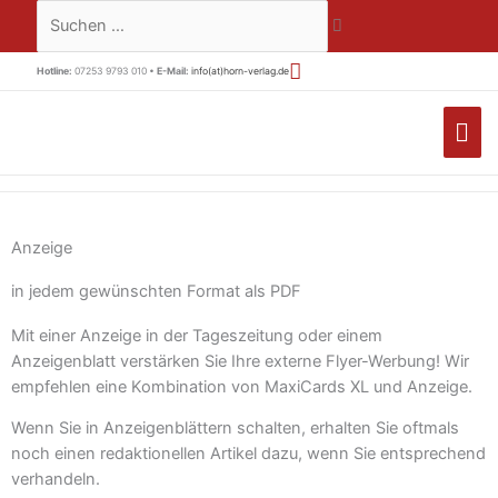
Zum
Suchen …
Inhalt
springen
Hotline:
07253 9793 010 •
E-Mail:
info(at)horn-verlag.de
HA
Anzeige
in jedem gewünschten Format als PDF
Mit einer Anzeige in der Tageszeitung oder einem
Anzeigenblatt verstärken Sie Ihre externe Flyer-Werbung! Wir
empfehlen eine Kombination von MaxiCards XL und Anzeige.
Wenn Sie in Anzeigenblättern schalten, erhalten Sie oftmals
noch einen redaktionellen Artikel dazu, wenn Sie entsprechend
verhandeln.