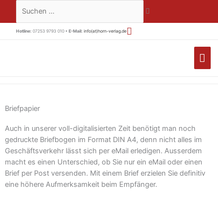
Zum
Suchen …
Inhalt
springen
Hotline:
07253 9793 010 •
E-Mail:
info(at)horn-verlag.de
HA
Briefpapier
Auch in unserer voll-digitalisierten Zeit benötigt man noch
gedruckte Briefbogen im Format DIN A4, denn nicht alles im
Geschäftsverkehr lässt sich per eMail erledigen. Ausserdem
macht es einen Unterschied, ob Sie nur ein eMail oder einen
Brief per Post versenden. Mit einem Brief erzielen Sie definitiv
eine höhere Aufmerksamkeit beim Empfänger.