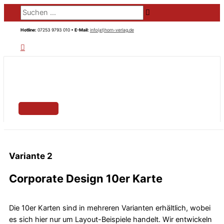
HAUPTMENÜ
Zum
Suchen …
Inhalt
springen
Hotline:
07253 9793 010 •
E-Mail:
info(at)horn-verlag.de
Variante 2
Corporate Design 10er Karte
Die 10er Karten sind in mehreren Varianten erhältlich, wobei
es sich hier nur um Layout-Beispiele handelt. Wir entwickeln