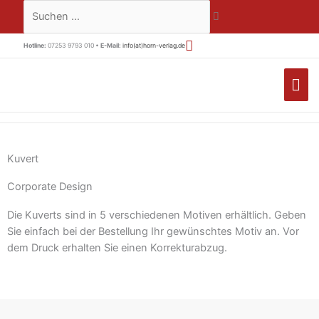
Zum
Suchen …
Inhalt
springen
Hotline:
07253 9793 010 •
E-Mail:
info(at)horn-verlag.de
HA
Kuvert
Corporate Design
Die Kuverts sind in 5 verschiedenen Motiven erhältlich. Geben
Sie einfach bei der Bestellung Ihr gewünschtes Motiv an. Vor
dem Druck erhalten Sie einen Korrekturabzug.