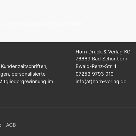
tzt bestellen unter: 07253 9793 010
Horn Druck & Verlag KG
76669 Bad Schönborn
Kundenzeitschriften,
Ewald-Renz-Str. 1
en, personalisierte
07253 9793 010
 Mitgliedergewinnung im
info(at)horn-verlag.de
z
|
AGB