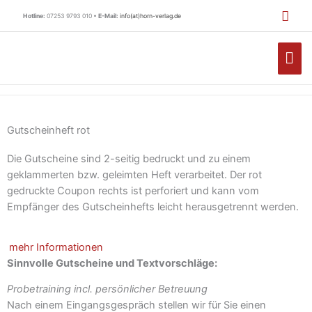
Zum
Hotline:
07253 9793 010 •
E-Mail:
info(at)horn-verlag.de
Inhalt
springen
HA
Gutscheinheft rot
Die Gutscheine sind 2-seitig bedruckt und zu einem
geklammerten bzw. geleimten Heft verarbeitet. Der rot
gedruckte Coupon rechts ist perforiert und kann vom
Empfänger des Gutscheinhefts leicht herausgetrennt werden.
mehr Informationen
Sinnvolle Gutscheine und Textvorschläge:
Probetraining incl. persönlicher Betreuung
Nach einem Eingangsgespräch stellen wir für Sie einen