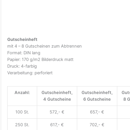
Gutscheinheft
mit 4 – 8 Gutscheinen zum Abtrennen
Format: DIN lang
Papier: 170 g/m2 Bilderdruck matt
Druck: 4-farbig
Verarbeitung: perforiert
Anzahl:
Gutscheinheft,
Gutscheinheft,
Gut
4 Gutscheine
6 Gutscheine
8 
100 St.
572,- €
657,- €
250 St.
617,- €
702,- €