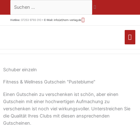
Zum
Suchen …
Inhalt
springen
Hotline:
07253 9793 010 •
E-Mail:
info(at)horn-verlag.de
HA
Schuber einzeln
Fitness & Wellness Gutschein "Pusteblume"
Einen Gutschein zu verschenken ist schön, aber einen
Gutschein mit einer hochwertigen Aufmachung zu
verschenken ist noch viel wirkungsvoller. Unterstreichen Sie
die Qualität Ihres Clubs mit diesen ansprechenden
Gutscheinen.