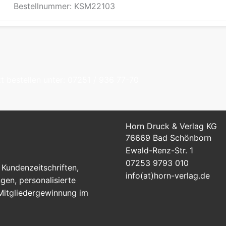
Bestellnummer: KSM22103
t bestellen unter: 07251 / 936 77-70
Horn Druck & Verlag KG
76669 Bad Schönborn
Ewald-Renz-Str. 1
07253 9793 010
Kundenzeitschriften,
info(at)horn-verlag.de
en, personalisierte
 Mitgliedergewinnung im