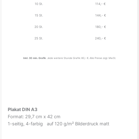
10 St.
114,- €
15 St.
144,- €
20 St.
180,- €
25 St.
240,- €
Inkl. 30 min. Grafik
. Jede weitere Stunde Grafik: 80,– €. Alle Preise zzgl. MwSt.
Plakat DIN A3
Format: 29,7 cm x 42 cm
1-seitig, 4-farbig auf 120 g/m² Bilderdruck matt