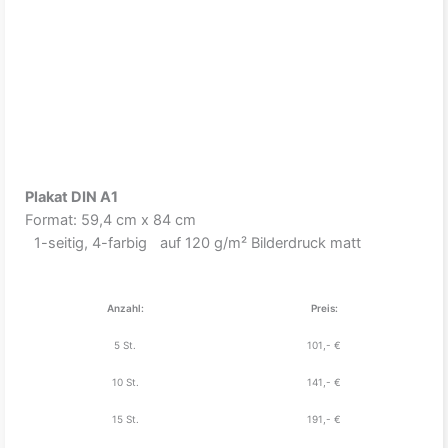
Plakat DIN A1
Format: 59,4 cm x 84 cm
1-seitig, 4-farbig auf 120 g/m² Bilderdruck matt
Anzahl:
Preis:
5 St.
101,- €
10 St.
141,- €
15 St.
191,- €