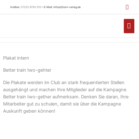
Zum
Hotline:
07253 9793 010 •
E-Mail:
info(at)horn-verlag.de
Inhalt
springen
HA
Plakat intern
Better train two-gehter
Die Plakate werden im Club an stark frequentierten Stellen
ausgehängt und machen Ihre Mitglieder auf die Kampagne
Better train two-gether aufmerksam. Denken Sie daran, Ihre
Mitarbeiter gut zu schulen, damit sie über die Kampagne
Auskunft geben können!