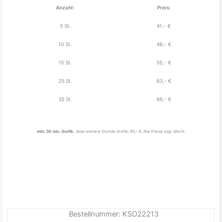
Anzahl:
Preis:
5 St.
41,- €
10 St.
48,- €
15 St.
55,- €
25 St.
63,- €
35 St.
69,- €
Inkl. 30 min. Grafik
. Jede weitere Stunde Grafik: 80,– €. Alle Preise zzgl. MwSt.
Bestellnummer: KSO22213