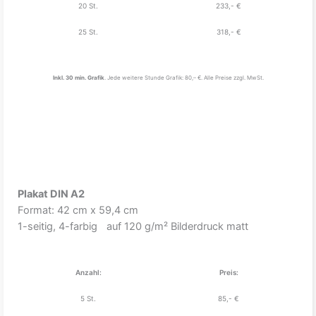
20 St.
233,- €
25 St.
318,- €
Inkl. 30 min. Grafik
. Jede weitere Stunde Grafik: 80,– €. Alle Preise zzgl. MwSt.
Plakat DIN A2
Format: 42 cm x 59,4 cm
1-seitig, 4-farbig auf 120 g/m² Bilderdruck matt
Anzahl:
Preis:
5 St.
85,- €