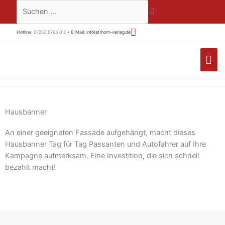
Zum
Suchen …
Inhalt
springen
Hotline:
07253 9793 010 •
E-Mail:
info(at)horn-verlag.de
HA
Hausbanner
An einer geeigneten Fassade aufgehängt, macht dieses
Hausbanner Tag für Tag Passanten und Autofahrer auf Ihre
Kampagne aufmerksam. Eine Investition, die sich schnell
bezahlt macht!