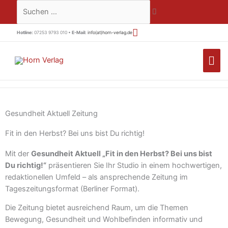
Zum
Suchen …
Inhalt
springen
Hotline:
07253 9793 010 •
E-Mail:
info(at)horn-verlag.de
HA
Gesundheit Aktuell Zeitung
Fit in den Herbst? Bei uns bist Du richtig!
Mit der
Gesundheit Aktuell „Fit in den Herbst? Bei uns bist
Du richtig!“
präsentieren Sie Ihr Studio in einem hochwertigen,
redaktionellen Umfeld – als ansprechende Zeitung im
Tageszeitungsformat (Berliner Format).
Die Zeitung bietet ausreichend Raum, um die Themen
Bewegung, Gesundheit und Wohlbefinden informativ und