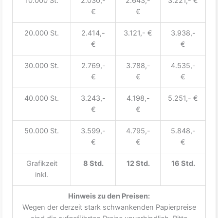
10.000 St.
2.030,-
2.643,-
3.221,- €
€
€
20.000 St.
2.414,-
3.121,- €
3.938,-
€
€
30.000 St.
2.769,-
3.788,-
4.535,-
€
€
€
40.000 St.
3.243,-
4.198,-
5.251,- €
€
€
50.000 St.
3.599,-
4.795,-
5.848,-
€
€
€
Grafikzeit
8 Std.
12 Std.
16 Std.
inkl.
Hinweis zu den Preisen:
Wegen der derzeit stark schwankenden Papierpreise